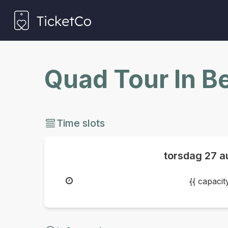
Quad Tour In B
Time slots
torsdag
27 a
{{ capaci