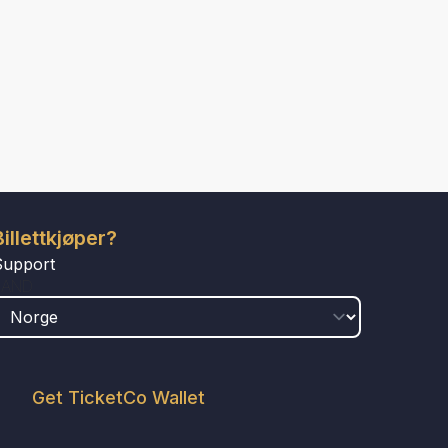
Billettkjøper?
Support
LAND
Get TicketCo Wallet