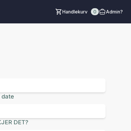
Handlekurv
0
Admin?
 date
JER DET?